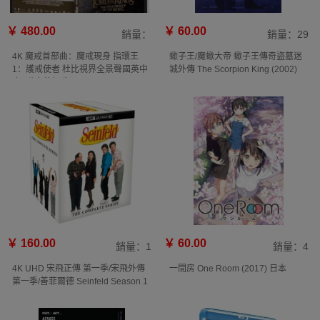
￥ 480.00
￥ 60.00
銷量：
銷量：29
4K 魔戒首部曲：魔戒現身 指環王
蠍子王/魔蠍大帝 蠍子王傳奇盜墓迷
1：護戒使者 杜比視界全景聲國英中
城外傳 The Scorpion King (2002)
字3碟含花絮碟
￥ 160.00
￥ 60.00
銷量：1
銷量：4
4K UHD 宋飛正傳 第一季/宋飛外傳
一間房 One Room (2017) 日本
第一季/善菲爾德 Seinfeld Season 1
(1989)