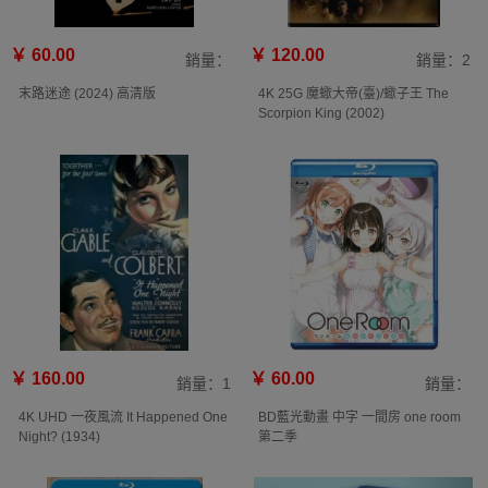
￥ 60.00
￥ 120.00
銷量：
銷量：2
末路迷途‎ (2024) 高清版
4K 25G 魔蠍大帝(臺)/蠍子王 The
Scorpion King (2002)
￥ 160.00
￥ 60.00
銷量：1
銷量：
4K UHD 一夜風流 It Happened One
BD藍光動畫 中字 一間房 one room
Night? (1934)
第二季