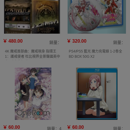
￥ 480.00
￥ 320.00
銷量：
銷量：
4K 魔戒首部曲：魔戒現身 指環王
PS4/PS5 藍光 魔力充電娘 1-2卷全
1：護戒使者 杜比視界全景聲國英中
BD BOX 50G X2
字3碟含花絮碟
￥ 60.00
￥ 60.00
銷量：4
銷量：