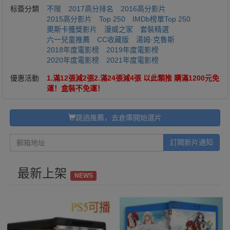
标簽分類
不限
2017高分排名
2016高分影片
2015高分影片
Top 250
IMDb榜單Top 250
奧斯卡獲獎影片
漫威之家
套裝精選
六一兒童推薦
CC收藏版
湯姆·克魯斯
2018年度電影榜
2019年度電影榜
2020年度電影榜
2021年度電影榜
優惠活動
1.滿12張減2張2.滿24張減4張 以此類推 購滿1200元免
運！盒裝不免運！
跳過推薦，去倉庫開始選片
訂閱新片通知
最新上架
NEWS