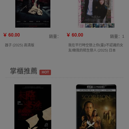
￥ 60.00
￥ 60.00
銷量：
銷量：1
器子 (2025) 高清版
我在平行時空戀上你(臺)/不認識的女
友/緻我的陌生戀人 (2025) 日本
掌櫃推薦
HOT