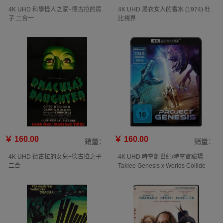
4K UHD 科學怪人之家+德古拉的房
4K UHD 黑衣女人的香水 (1974) 杜
子 二合一
比視界
￥ 160.00
￥ 160.00
銷量：
銷量：
4K UHD 德古拉的女兒+德古拉之子
4K UHD 時空創世紀/時空實驗場
二合一
Taklee Genesis x Worlds Collide
(2024)