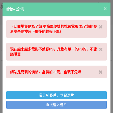
貓咖藍光
切
×
網站公告
換
導
航
（此商場隻是為了您 更簡單便捷的挑選電影 為了您的交
易安全要按照下單後的教程下單）
現在越來越多電影不兼容PS，凡隻有單一的PS的，不建
議購買
首頁
商品列表
相關商品
48227
件
碟片類型
不限
BD50-2D
BD50-經典
BD25-經典
BD25-2D
BD25-3D
4K UHD
BD50-3D
4K-25G
網站是簡裝的價格，盒裝加20元，盒裝不免運
電影分類
不限
犯罪
愛情/文藝
劇情/傳記
喜劇/幽默
動作/冒險
戰争/軍事
懸疑/推理
恐怖/驚悚
紀錄片
動畫片/動漫
連續劇/美劇
科幻/魔幻
演唱會/音樂
災難片
演示碟
我是新客戶，學習選片
上架時間
不限
2025-10
2025-09
2025-08
2025-07
直接進入選片
2025-06
2025-05
2025-04
更早以前