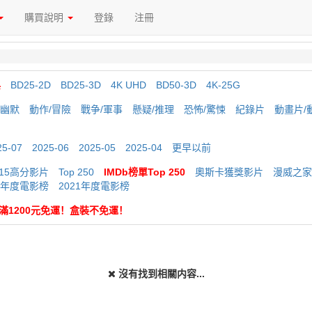
購買說明
登錄
注冊
典
BD25-2D
BD25-3D
4K UHD
BD50-3D
4K-25G
/幽默
動作/冒險
戰争/軍事
懸疑/推理
恐怖/驚悚
紀錄片
動畫片/
25-07
2025-06
2025-05
2025-04
更早以前
015高分影片
Top 250
IMDb榜單Top 250
奧斯卡獲獎影片
漫威之家
20年度電影榜
2021年度電影榜
 購滿1200元免運！盒裝不免運！
沒有找到相關内容...