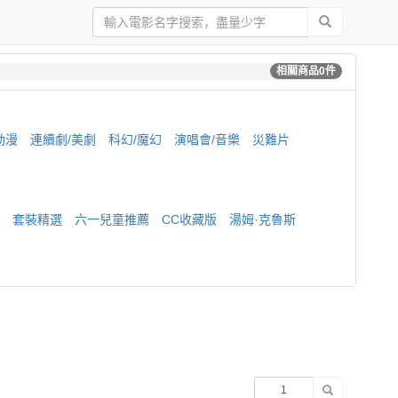
相關商品
0
件
動漫
連續劇/美劇
科幻/魔幻
演唱會/音樂
災難片
套裝精選
六一兒童推薦
CC收藏版
湯姆·克魯斯