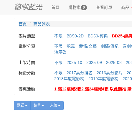
貓咖藍光
首頁
購物車
查看訂單
商品
0
首頁
商品列表
碟片類型
不限
BD50-2D
BD50-經典
BD25-經
電影分類
不限
犯罪
愛情/文藝
劇情/傳記
喜劇
演示碟
上架時間
不限
2025-10
2025-09
2025-08
20
标簽分類
不限
2017高分排名
2016高分影片
2
2018年度電影榜
2019年度電影榜
20
優惠活動
1.滿12張減2張2.滿24張減4張 以此類推
默認
銷量
人氣