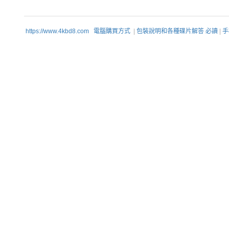
https://www.4kbd8.com
電腦購買方式
|
包裝說明和各種碟片解答 必讀
|
手