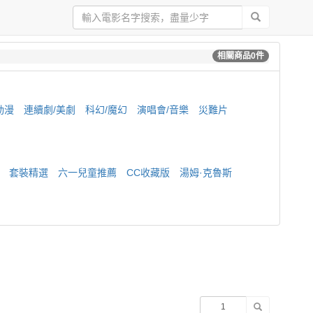
相關商品
0
件
動漫
連續劇/美劇
科幻/魔幻
演唱會/音樂
災難片
套裝精選
六一兒童推薦
CC收藏版
湯姆·克魯斯