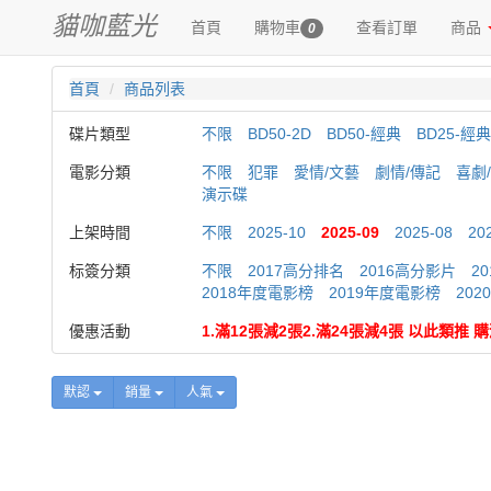
貓咖藍光
首頁
購物車
查看訂單
商品
0
首頁
商品列表
碟片類型
不限
BD50-2D
BD50-經典
BD25-經典
電影分類
不限
犯罪
愛情/文藝
劇情/傳記
喜劇
演示碟
上架時間
不限
2025-10
2025-09
2025-08
20
标簽分類
不限
2017高分排名
2016高分影片
2
2018年度電影榜
2019年度電影榜
20
優惠活動
1.滿12張減2張2.滿24張減4張 以此類推
默認
銷量
人氣