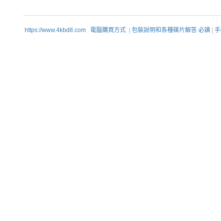
https://www.4kbd8.com
電腦購買方式
|
包裝說明和各種碟片解答 必讀
|
手