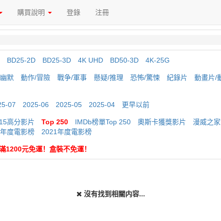
購買說明
登錄
注冊
BD25-2D
BD25-3D
4K UHD
BD50-3D
4K-25G
/幽默
動作/冒險
戰争/軍事
懸疑/推理
恐怖/驚悚
紀錄片
動畫片/
25-07
2025-06
2025-05
2025-04
更早以前
015高分影片
Top 250
IMDb榜單Top 250
奧斯卡獲獎影片
漫威之家
20年度電影榜
2021年度電影榜
 購滿1200元免運！盒裝不免運！
沒有找到相關内容...