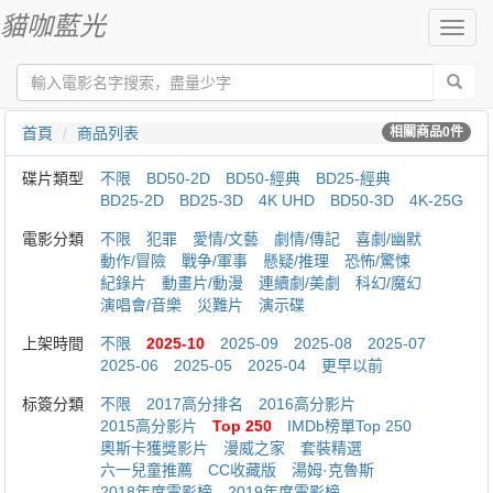
貓咖藍光
切
換
導
航
首頁
商品列表
相關商品
0
件
碟片類型
不限
BD50-2D
BD50-經典
BD25-經典
BD25-2D
BD25-3D
4K UHD
BD50-3D
4K-25G
電影分類
不限
犯罪
愛情/文藝
劇情/傳記
喜劇/幽默
動作/冒險
戰争/軍事
懸疑/推理
恐怖/驚悚
紀錄片
動畫片/動漫
連續劇/美劇
科幻/魔幻
演唱會/音樂
災難片
演示碟
上架時間
不限
2025-10
2025-09
2025-08
2025-07
2025-06
2025-05
2025-04
更早以前
标簽分類
不限
2017高分排名
2016高分影片
2015高分影片
Top 250
IMDb榜單Top 250
奧斯卡獲獎影片
漫威之家
套裝精選
六一兒童推薦
CC收藏版
湯姆·克魯斯
2018年度電影榜
2019年度電影榜