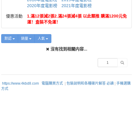
2020年度電影榜
2021年度電影榜
優惠活動
1.滿12張減2張2.滿24張減4張 以此類推 購滿1200元免
運！盒裝不免運！
默認
銷量
人氣
沒有找到相關内容...
https://www.4kbd8.com
電腦購買方式
|
包裝說明和各種碟片解答 必讀
|
手機選購
方式